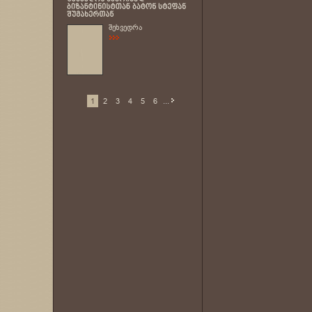
შეხვედრა
1
2
3
4
5
6
...